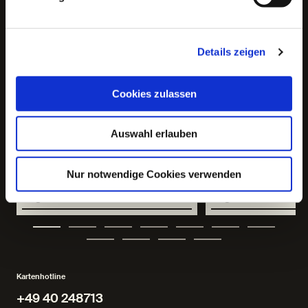
Der zerbrochne Krug
Alles Weitere k
aus dem Kino
Details zeigen
Cookies zulassen
Auswahl erlauben
Nur notwendige Cookies verwenden
von Heinrich von Kleist
von Martin Crimp
Regie: Michael Thalheimer
Regie: Katie Mitchel
Kartenhotline
+49 40 248713
+49 40 248713