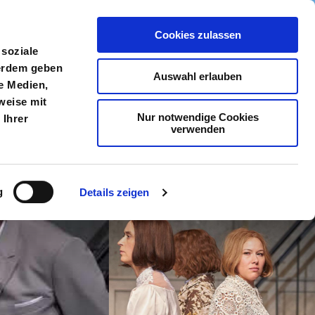
Cookies zulassen
meldung
Menü
 soziale
ßerdem geben
Auswahl erlauben
e Medien,
weise mit
Nur notwendige Cookies
 Ihrer
verwenden
g
Details zeigen