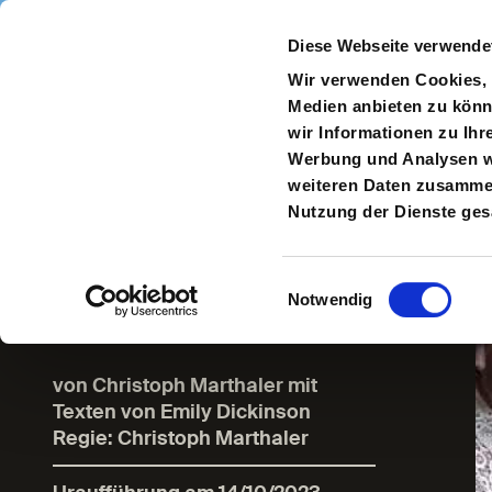
Direkt zum Inhalt
Diese Webseite verwende
Navigate
to
S
Wir verwenden Cookies, u
Homepage
Medien anbieten zu könn
wir Informationen zu Ihr
Zur
Werbung und Analysen we
vorherigen
weiteren Daten zusammen,
Seite
Nutzung der Dienste ge
Im Namen der
Brise
Einwilligungsauswahl
Notwendig
von Christoph Marthaler mit
Texten von Emily Dickinson
Regie: Christoph Marthaler