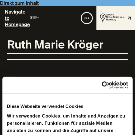
Direkt zum Inhalt
Navigate
to
Homepage
Ruth Marie Kröger
Geboren 1976 in Heidelberg. Ausbildung an der
Hochschule für Musik und Theater Hannover.
Diese Webseite verwendet Cookies
Engagements am Staatsschauspiel Hannover, Freie
Wir verwenden Cookies, um Inhalte und Anzeigen zu
Kammerspiele Magdeburg und Schauspiel Frankfurt
(2001-2009). Dort arbeitete sie u.a. mit Sebastian
personalisieren, Funktionen für soziale Medien
Baumgarten, Jorinde Dröse, Roger Vontobel, Anselm
anbieten zu können und die Zugriffe auf unsere
Weber, Florian Fiedler und Armin Petras. Karin Beier