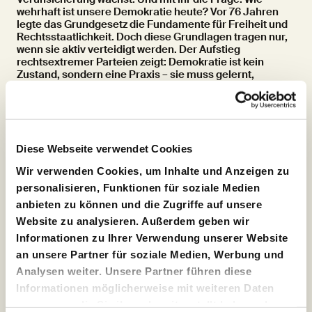
wehrhaft ist unsere Demokratie heute? Vor 76 Jahren
legte das Grundgesetz die Fundamente für Freiheit und
Rechtsstaatlichkeit. Doch diese Grundlagen tragen nur,
wenn sie aktiv verteidigt werden. Der Aufstieg
rechtsextremer Parteien zeigt: Demokratie ist kein
Zustand, sondern eine Praxis – sie muss gelernt,
verteidigt und gestaltet werden. Immer wieder neu. Was
bedeutet Demokratie heute – für uns, hier und jetzt? Seit
zwei Jahren stellen wir diese Frage gemeinsam mit
unseren Gästen. Wir leben in einer Zeit, in der
demokratische Werte nicht mehr selbstverständlich
Diese Webseite verwendet Cookies
sind. Sie stehen zur Disposition – politisch,
gesellschaftlich, kulturell. Umso dringlicher wird die
Wir verwenden Cookies, um Inhalte und Anzeigen zu
Frage: Welche Rolle spielen wir selbst in ihrer
Verteidigung?
personalisieren, Funktionen für soziale Medien
anbieten zu können und die Zugriffe auf unsere
Die bisherigen Ausgaben haben gezeigt, wie groß das
Website zu analysieren. Außerdem geben wir
Bedürfnis nach Orientierung ist: Volle Säle, konzentrierte
Gespräche und prägnante Impulse von Gästen wie
Informationen zu Ihrer Verwendung unserer Website
Herfried Münkler, Herta Müller, Carolin Emcke, Karl
an unsere Partner für soziale Medien, Werbung und
Schlögel, Didier Eribon, Hedwig Richter, Kirsten Fehrs,
Analysen weiter. Unsere Partner führen diese
Irina Rastorgueva, Omri Böhm, Ronen Steinke, Steffen
Mau und Mely Kiyak.
Informationen möglicherweise mit weiteren Daten
zusammen, die Sie ihnen bereitgestellt haben oder
In dieser Spielzeit führen wir die Reihe fort – mit neuen