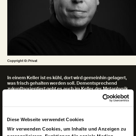
Copyright ©: Privat
In einem Keller ist es kühl, dort wird gemeinhin gelagert,
was frisch gehalten werden soll. Dementsprechend
zukunftsorientiert geht es auch im Keller der Metaphysik
zu, wenn Begriffe der metaphysischen Tradition auf ihre
Aktualität hin abgeklopft und weitergedacht werden.
Wird die Metaphysik aktuell in den Keller verfrachtet, um
dort in Ruhe zu verwahrlosen? Oder handelt es sich beim
Keller um eine treffende Charakterisierung, da
Diese Webseite verwendet Cookies
metaphysische Begriffe heute als etwas vers taubt und
diskreditiert erscheinen? Werden wir aktuell gar
Wir verwenden Cookies, um Inhalte und Anzeigen zu
Zeug*innen eines philosophischen Abstiegskampfes,