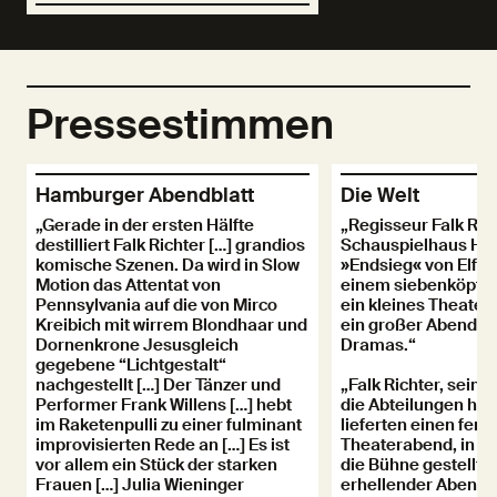
Pressestimmen
Hamburger Abendblatt
Die Welt
„Gerade in der ersten Hälfte
„Regisseur Falk Ric
destilliert Falk Richter […] grandios
Schauspielhaus Ha
komische Szenen. Da wird in Slow
»Endsieg« von Elfri
Motion das Attentat von
einem siebenköpfi
Pennsylvania auf die von Mirco
ein kleines Theater
Kreibich mit wirrem Blondhaar und
ein großer Abend de
Dornenkrone Jesusgleich
Dramas.“
gegebene “Lichtgestalt“
nachgestellt […] Der Tänzer und
„Falk Richter, sein
Performer Frank Willens […] hebt
die Abteilungen hin
im Raketenpulli zu einer fulminant
lieferten einen fert
improvisierten Rede an […] Es ist
Theaterabend, in Re
vor allem ein Stück der starken
die Bühne gestellt. [
Frauen […] Julia Wieninger
erhellender Abend, e