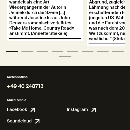
wandelt als eine Art
Abgrund, zugleich g
Wiedergängerin der Autorin
Lähmung nach dem
Jelinek durch die Szene […]
erschütternden Erg
während Josefine Israel John
jüngsten US-Wahl z
Denvers romanisch verklärtes
und die Furcht vor 
»Take Me Home, Country Road«
was nach dem 20. J
anstimmt. (Annette Stiekele)
Welt zukommt, nicht
westliche.“ (Stefan 
Kartenhotline
+49 40 248713
+49 40 248713
Social Media
Facebook
Instagram
Facebook
Instagr
Soundcloud
Soundcloud