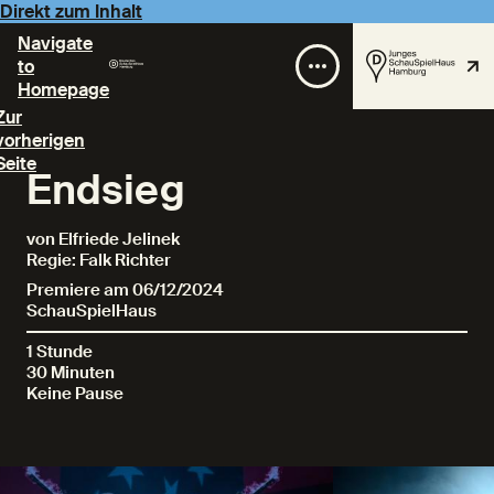
Direkt zum Inhalt
Navigate
to
Homepage
Zur
vorherigen
Seite
Endsieg
von Elfriede Jelinek
Regie: Falk Richter
Premiere am 06/12/2024
SchauSpielHaus
1 Stunde
30 Minuten
Keine Pause