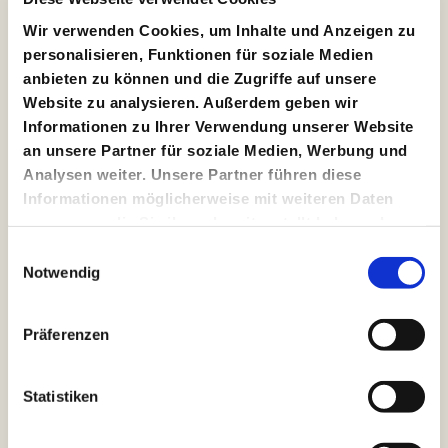
Sa, 16/9 / 18.30 / MalerSaal
Wir verwenden Cookies, um Inhalte und Anzeigen zu
personalisieren, Funktionen für soziale Medien
anbieten zu können und die Zugriffe auf unsere
Artemis
Website zu analysieren. Außerdem geben wir
Talk I Glamour I Nature
Informationen zu Ihrer Verwendung unserer Website
an unsere Partner für soziale Medien, Werbung und
Ein Ausritt in Natur, Wildnis, Landwirtschaft und Poesie
Analysen weiter. Unsere Partner führen diese
Von und mit:
Lynn Takeo Musiol,
Miche Moreno,
Eva von
Informationen möglicherweise mit weiteren Daten
Redecker,
Sophie von Redecker
,
Rike Scheffler
zusammen, die Sie ihnen bereitgestellt haben oder
So, 17/9 / 18.30 / MalerSaal
die sie im Rahmen Ihrer Nutzung der Dienste
Einwilligungsauswahl
gesammelt haben.
Notwendig
Workshop
Präferenzen
DIY Sextoys I BDSM Gear I Fahrradteile
Von und mit: Fuck Yeah Sexshop
Statistiken
Mo, 18/9 / 18.30 / MalerSaal