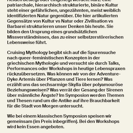
patriarchale, hierarchisch strukturierte, binäre Kultur
steht einer gefährlichen, ungezähmten, meist weiblich
identifizierten Natur gegenüber. Die hier artikulierten
Gegensätze von Kultur vs Natur oder Zivilisation vs
Barbarei strukturieren unser Denken bis heute. Sie
bilden den Ursprung eines grundsätzlichen
Missverständnisses, das zu einer selbstzerstörerischen
Lebensweise führt.
Cruising Mythology begibt sich auf die Spurensuche
nach queer-feministischen Konzepten in der
griechischen Mythologie und versucht sie durch Talks,
Performances oder Workshops in heutige Lebenspraxen
rückzuübersetzen. Was können wir von der Adventure-
Dyke Artemis über Pflanzen und Tiere lernen? Was
erzählt uns das sechsarmige Skylla über polyamouröse
Beziehungsweisen? Was verrät der Gesang der Sirenen
über männliche Ängste? Im Symposion werden Themen
und Thesen rund um die Antike auf ihre Brauchbarkeit
für die Stadt von Morgen untersucht.
Wie bei einem klassischen Symposion speisen wir
gemeinsam (im Preis inbegriffen). Bei den Workshops
wird kein Essen angeboten.