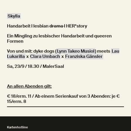
Skylla
Handarbeit I lesbian
drama
I HER*story
Ein Mingling zu lesbischer Handarbeit und queeren
Formen
Von und mit: dyke dogs (
Lynn Takeo Musiol
) meets
Lau
Lukarilla
x
Clara Umbach
x
Franziska Gänsler
Sa, 23/9 / 18.30 / MalerSaal
An allen Abenden gilt:
€ 18/erm. 11 / Ab einem Serienkauf von 3 Abenden: je €
15/erm. 8
Kartenhotline