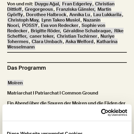
Von und mit:
Duygu Ağal,
Fran Edgerley
,
Christian
Dittloff
,
Gregorgeous
,
Franziska Gänsler,
Martin
Györffy
,
Dorothee Halbrock
,
Annika Lu
,
Lau Lukkarila
,
Christoph May,
Lynn Takeo Musiol
,
Nazanin
Noori,
POSSY
,
Eva von Redecker
,
Sophie von
Redecker
,
Brigitte Röder,
Géraldine Schabraque,
Rike
Scheffler,
caner teker,
Christian Tschirner
,
Nuriye
Tohermes
,
Clara Umbach
,
Aska Welford
,
Katharina
Wesselmann
Das Programm
Moiren
Matriarchat I Patriarchat I Common Ground
Ein Abend über die Spuren der Moiren und die Fäden der
Geschichte
Von und mit:
les dramaturx
,
Martin Györffy,
Nazanin
Noori
,
Brigitte Röder
,
caner teker
,
Katharina
Wesselmann
Diese Webseite verwendet Cookies