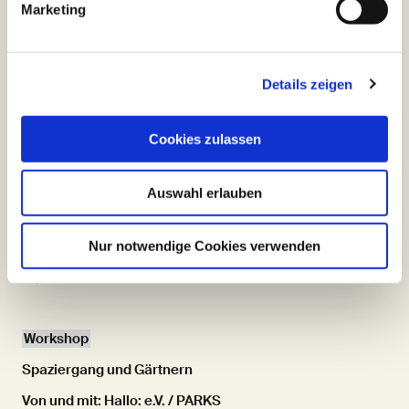
Marketing
Workshop
Queer Intimacies: Towards Grappling
Details zeigen
Von und mit:
caner teker
Mo, 18/9 / 18.30 / Treffpunkt: Foyer des MalerSaals
Cookies zulassen
Workshop
Auswahl erlauben
Sensual Play I Sinne I Pleasure
Von und mit: Fuck Yeah Sexshop
Nur notwendige Cookies verwenden
Di, 19/9 / 18.30 / MalerSaal
Workshop
Spaziergang und Gärtnern
Von und mit: Hallo: e.V. / PARKS